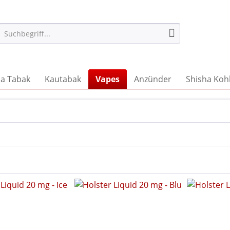
ha Tabak
Kautabak
Vapes
Anzünder
Shisha Koh