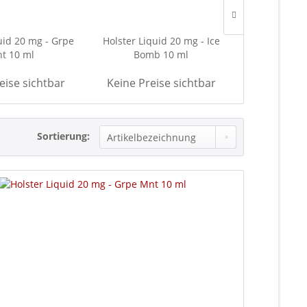
uid 20 mg - Grpe
Holster Liquid 20 mg - Ice
Holster L
t 10 ml
Bomb 10 ml
Marbel
eise sichtbar
Keine Preise sichtbar
Keine Pre
Sortierung: