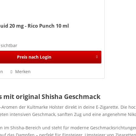
quid 20 mg - Rico Punch 10 ml
 sichtbar
Preis nach Login
en
Merken
ds mit original Shisha Geschmack
-Aromen der Kultmarke Holster direkt in deine E-Zigarette. Die h
eten intensiven Geschmack, sanften Zug und eine angenehme Niko
ken im Shisha-Bereich und steht für moderne Geschmacksrichtungen
auf das Dampfen – perfekt für Einsteiger, Umsteiger von Zigarett