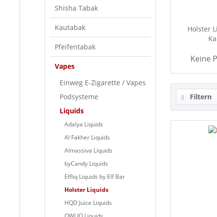
Shisha Tabak
Kautabak
Holster L
Ka
Pfeifentabak
Keine P
Vapes
Einweg E-Zigarette / Vapes
Podsysteme
Filtern
Liquids
Adalya Liquids
Al Fakher Liquids
Almassiva Liquids
byCandy Liquids
Elfliq Liquids by Elf Bar
Holster Liquids
HQD Juice Liquids
OWLIQ Liquids