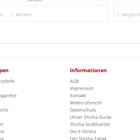
en
Merken
Vergleic
pen
Informationen
rpfeife
AGB
Impressum
Zigarette
Kontakt
Widerrufsrecht
uche
Datenschutz
Unser Shisha Guide
er
Shisha Großhandel
ör
Die E-Shisha
se
Der Shisha Tabak