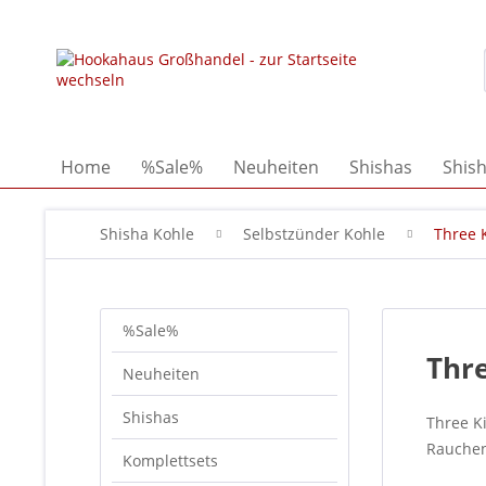
Home
%Sale%
Neuheiten
Shishas
Shis
Shisha Kohle
Selbstzünder Kohle
Three 
%Sale%
Thre
Neuheiten
Shishas
Three K
Rauchen!
Komplettsets