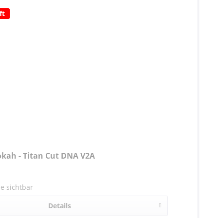
ft
okah - Titan Cut DNA V2A
se sichtbar
Details