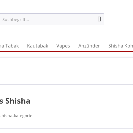
ha Tabak
Kautabak
Vapes
Anzünder
Shisha Koh
s Shisha