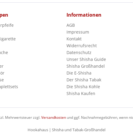
pen
Informationen
rpfeife
AGB
Impressum
Zigarette
Kontakt
Widerrufsrecht
uche
Datenschutz
Unser Shisha Guide
er
Shisha Großhandel
ör
Die E-Shisha
se
Der Shisha Tabak
plettsets
Die Shisha Kohle
Shisha Kaufen
etzl. Mehrwertsteuer zzgl.
Versandkosten
und ggf. Nachnahmegebühren, wenn nic
Hookahaus | Shisha und Tabak-Großhandel