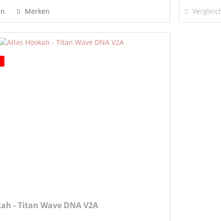
en
Merken
Vergleic
kah - Titan Wave DNA V2A