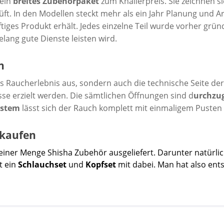
 ein
breites Zubehörpaket
zum Knallerpreis. Sie zeichnen s
ft. In den Modellen steckt mehr als ein Jahr Planung und A
ges Produkt erhält. Jedes einzelne Teil wurde vorher gründ
elang gute Dienste leisten wird.
n
 Raucherlebnis aus, sondern auch die technische Seite der 
e erzielt werden. Die sämtlichen Öffnungen sind d
urchzu
ystem
lässt sich der Rauch komplett mit einmaligem Pusten 
e kaufen
einer Menge Shisha Zubehör ausgeliefert. Darunter natürlich
t ein
Schlauchset
und
Kopfset
mit dabei. Man hat also ents